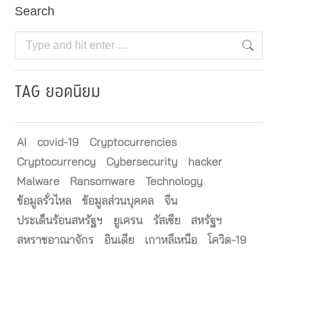
Search
Search:
TAG ยอดนิยม
AI
covid-19
Cryptocurrencies
Cryptocurrency
Cybersecurity
hacker
Malware
Ransomware
Technology
ข้อมูลรั่วไหล
ข้อมูลส่วนบุคคล
จีน
ประเด็นร้อนสหรัฐฯ
ยูเครน
รัสเซีย
สหรัฐฯ
สหราชอาณาจักร
อินเดีย
เกาหลีเหนือ
โควิด-19