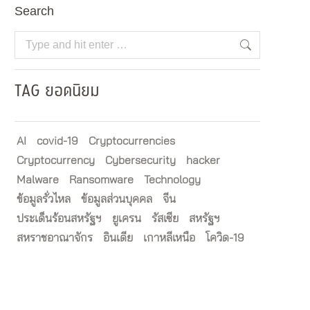
Search
Search:
TAG ยอดนิยม
AI
covid-19
Cryptocurrencies
Cryptocurrency
Cybersecurity
hacker
Malware
Ransomware
Technology
ข้อมูลรั่วไหล
ข้อมูลส่วนบุคคล
จีน
ประเด็นร้อนสหรัฐฯ
ยูเครน
รัสเซีย
สหรัฐฯ
สหราชอาณาจักร
อินเดีย
เกาหลีเหนือ
โควิด-19