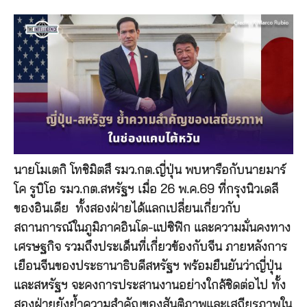
นายโมเตกิ โทชิมิตสึ รมว.กต.ญี่ปุ่น พบหารือกับนายมาร์
โค รูบิโอ รมว.กต.สหรัฐฯ เมื่อ 26 พ.ค.69 ที่กรุงนิวเดลี
ของอินเดีย ทั้งสองฝ่ายได้แลกเปลี่ยนเกี่ยวกับ
สถานการณ์ในภูมิภาคอินโด-แปซิฟิก และความมั่นคงทาง
เศรษฐกิจ รวมถึงประเด็นที่เกี่ยวข้องกับจีน ภายหลังการ
เยือนจีนของประธานาธิบดีสหรัฐฯ พร้อมยืนยันว่าญี่ปุ่น
และสหรัฐฯ จะคงการประสานงานอย่างใกล้ชิดต่อไป ทั้ง
สองฝ่ายยังย้ำความสำคัญของสันติภาพและเสถียรภาพใน