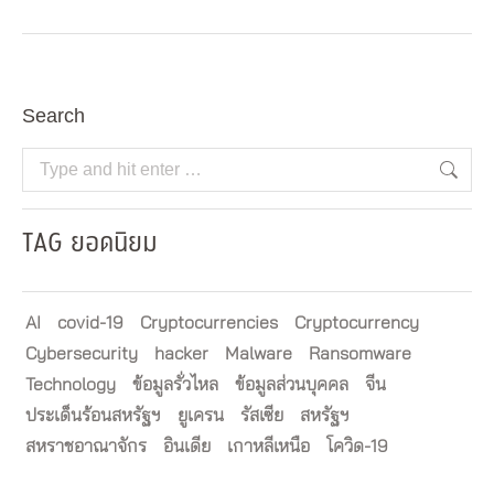
Search
Search:
TAG ยอดนิยม
AI
covid-19
Cryptocurrencies
Cryptocurrency
Cybersecurity
hacker
Malware
Ransomware
Technology
ข้อมูลรั่วไหล
ข้อมูลส่วนบุคคล
จีน
ประเด็นร้อนสหรัฐฯ
ยูเครน
รัสเซีย
สหรัฐฯ
สหราชอาณาจักร
อินเดีย
เกาหลีเหนือ
โควิด-19