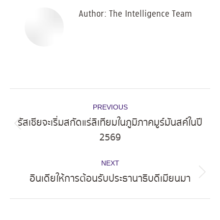
Author:
The Intelligence Team
Post
PREVIOUS
navigation
รัสเซียจะเริ่มสกัดแร่ลิเทียมในภูมิภาคมูร์มันสค์ในปี
Previous
2569
post:
NEXT
อินเดียให้การต้อนรับประธานาธิบดีเมียนมา
Next
post: