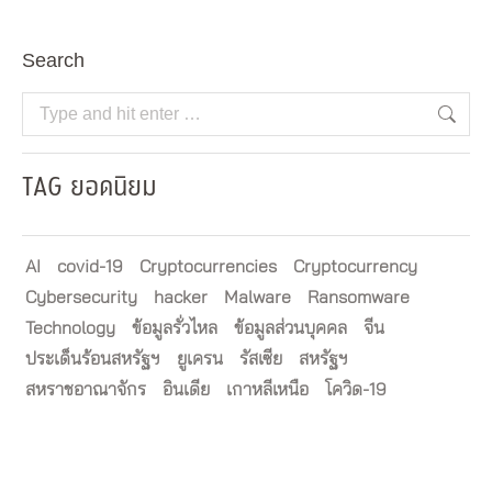
Search
Search:
TAG ยอดนิยม
AI
covid-19
Cryptocurrencies
Cryptocurrency
Cybersecurity
hacker
Malware
Ransomware
Technology
ข้อมูลรั่วไหล
ข้อมูลส่วนบุคคล
จีน
ประเด็นร้อนสหรัฐฯ
ยูเครน
รัสเซีย
สหรัฐฯ
สหราชอาณาจักร
อินเดีย
เกาหลีเหนือ
โควิด-19