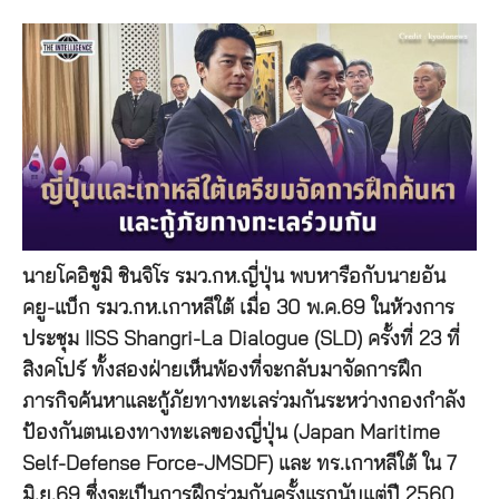
นายโคอิซูมิ ชินจิโร รมว.กห.ญี่ปุ่น พบหารือกับนายอัน
คยู-แบ็ก รมว.กห.เกาหลีใต้ เมื่อ 30 พ.ค.69 ในห้วงการ
ประชุม IISS Shangri-La Dialogue (SLD) ครั้งที่ 23 ที่
สิงคโปร์ ทั้งสองฝ่ายเห็นพ้องที่จะกลับมาจัดการฝึก
ภารกิจค้นหาและกู้ภัยทางทะเลร่วมกันระหว่างกองกำลัง
ป้องกันตนเองทางทะเลของญี่ปุ่น (Japan Maritime
Self-Defense Force-JMSDF) และ ทร.เกาหลีใต้ ใน 7
มิ.ย.69 ซึ่งจะเป็นการฝึกร่วมกันครั้งแรกนับแต่ปี 2560