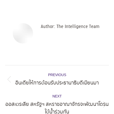
on
on
on
on
Facebook
X
Pinterest
LinkedIn
Author:
The Intelligence Team
Post
PREVIOUS
navigation
อินเดียให้การต้อนรับประธานาธิบดีเมียนมา
Previous
post:
NEXT
ออสเตรเลีย สหรัฐฯ สหราชอาณาจักรจะพัฒนาโดรน
Next
ใต้น้ำร่วมกัน