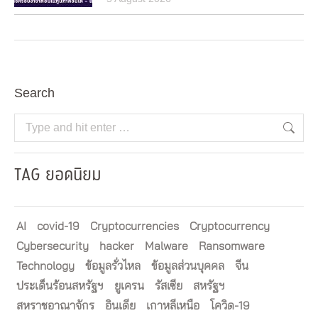
Search
Search:
TAG ยอดนิยม
AI
covid-19
Cryptocurrencies
Cryptocurrency
Cybersecurity
hacker
Malware
Ransomware
Technology
ข้อมูลรั่วไหล
ข้อมูลส่วนบุคคล
จีน
ประเด็นร้อนสหรัฐฯ
ยูเครน
รัสเซีย
สหรัฐฯ
สหราชอาณาจักร
อินเดีย
เกาหลีเหนือ
โควิด-19