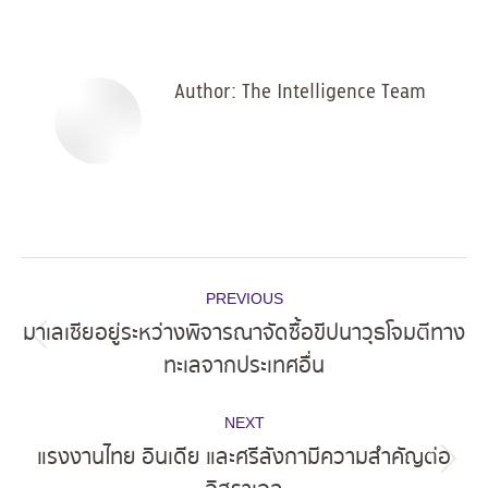
on
on
on
on
Facebook
X
Pinterest
LinkedIn
Author:
The Intelligence Team
Post
PREVIOUS
navigation
มาเลเซียอยู่ระหว่างพิจารณาจัดซื้อขีปนาวุธโจมตีทาง
Previous
ทะเลจากประเทศอื่น
post:
NEXT
แรงงานไทย อินเดีย และศรีลังกามีความสำคัญต่อ
Next