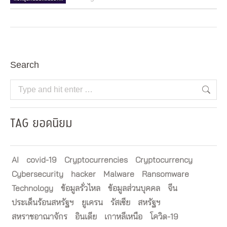
Search
Search:
TAG ยอดนิยม
AI
covid-19
Cryptocurrencies
Cryptocurrency
Cybersecurity
hacker
Malware
Ransomware
Technology
ข้อมูลรั่วไหล
ข้อมูลส่วนบุคคล
จีน
ประเด็นร้อนสหรัฐฯ
ยูเครน
รัสเซีย
สหรัฐฯ
สหราชอาณาจักร
อินเดีย
เกาหลีเหนือ
โควิด-19