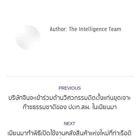
on
on
on
on
Facebook
X
Pinterest
LinkedIn
Author:
The Intelligence Team
Post
PREVIOUS
navigation
บริษัทจีนจะเข้าร่วมด้านวิศวกรรมติดตั้งแท่นขุดเจาะ
Previous
ก๊าซธรรมชาติของ ปตท.สผ. ในเมียนมา
post:
NEXT
เมียนมาทำพิธีเปิดใช้งานคลังสินค้าแห่งใหม่ที่ท่าเรือติ
Next