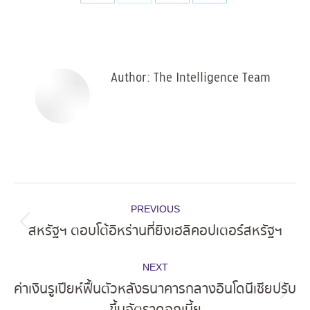
Share
Share
Share
Share
on
on
on
on
Facebook
X
Pinterest
LinkedIn
Author:
The Intelligence Team
Post
PREVIOUS
navigation
สหรัฐฯ ตอบโต้อิหร่านที่ยิงเฮลิคอปเตอร์สหรัฐฯ
Previous
post:
NEXT
ค่าเงินรูเปียห์ฟื้นตัวหลังธนาคารกลางอินโดนีเซียปรับ
Next