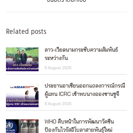
ขึ้นอัตราดอกเบี้ย
post:
Related posts
ลาว-เวียดนามกระชับความสัมพันธ์
ระหว่างกัน
9 August 2026
ประธานอาเซียนออกแถลงการณ์กรณี
ผู้แทน ICRC เข้าพบนางอองซานซูจี
8 August 2026
WHO คืบหน้าในการพัฒนาวัคซีน
ป้องกันไวรัสอีโบลาสายพันธุ์ใหม่