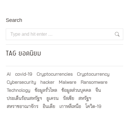
Search
Search:
TAG ยอดนิยม
AI
covid-19
Cryptocurrencies
Cryptocurrency
Cybersecurity
hacker
Malware
Ransomware
Technology
ข้อมูลรั่วไหล
ข้อมูลส่วนบุคคล
จีน
ประเด็นร้อนสหรัฐฯ
ยูเครน
รัสเซีย
สหรัฐฯ
สหราชอาณาจักร
อินเดีย
เกาหลีเหนือ
โควิด-19