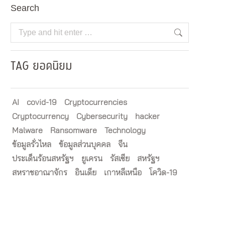
Search
Search:
TAG ยอดนิยม
AI
covid-19
Cryptocurrencies
Cryptocurrency
Cybersecurity
hacker
Malware
Ransomware
Technology
ข้อมูลรั่วไหล
ข้อมูลส่วนบุคคล
จีน
ประเด็นร้อนสหรัฐฯ
ยูเครน
รัสเซีย
สหรัฐฯ
สหราชอาณาจักร
อินเดีย
เกาหลีเหนือ
โควิด-19