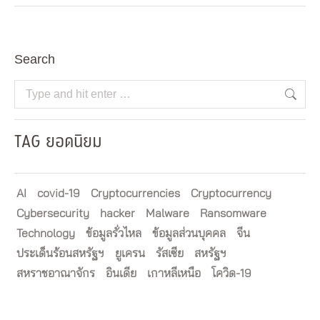
Search
Search:
TAG ยอดนิยม
AI
covid-19
Cryptocurrencies
Cryptocurrency
Cybersecurity
hacker
Malware
Ransomware
Technology
ข้อมูลรั่วไหล
ข้อมูลส่วนบุคคล
จีน
ประเด็นร้อนสหรัฐฯ
ยูเครน
รัสเซีย
สหรัฐฯ
สหราชอาณาจักร
อินเดีย
เกาหลีเหนือ
โควิด-19