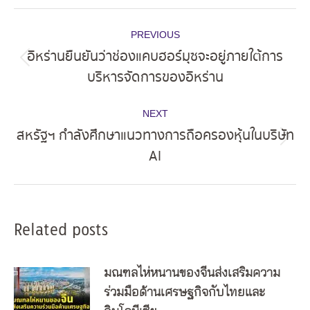
Post
PREVIOUS
navigation
อิหร่านยืนยันว่าช่องแคบฮอร์มุซจะอยู่ภายใต้การ
Previous
บริหารจัดการของอิหร่าน
post:
NEXT
สหรัฐฯ กำลังศึกษาแนวทางการถือครองหุ้นในบริษัท
Next
AI
post:
Related posts
มณฑลไห่หนานของจีนส่งเสริมความ
ร่วมมือด้านเศรษฐกิจกับไทยและ