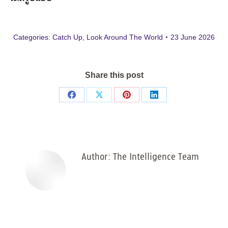
Categories:
Catch Up
,
Look Around The World
23 June 2026
Share this post
Share
Share
Share
Share
on
on
on
on
Facebook
X
Pinterest
LinkedIn
Author:
The Intelligence Team