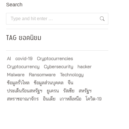
Search
Search:
TAG ยอดนิยม
AI
covid-19
Cryptocurrencies
Cryptocurrency
Cybersecurity
hacker
Malware
Ransomware
Technology
ข้อมูลรั่วไหล
ข้อมูลส่วนบุคคล
จีน
ประเด็นร้อนสหรัฐฯ
ยูเครน
รัสเซีย
สหรัฐฯ
สหราชอาณาจักร
อินเดีย
เกาหลีเหนือ
โควิด-19