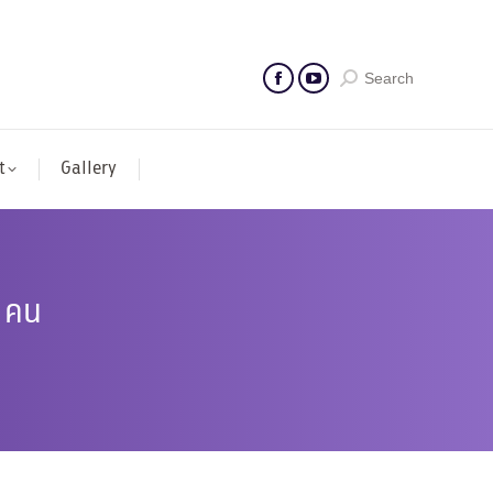
Search
t
Gallery
0 คน