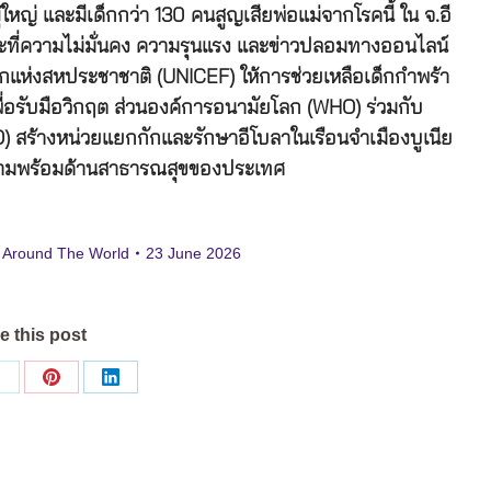
้ใหญ่ และมีเด็กกว่า 130 คนสูญเสียพ่อแม่จากโรคนี้ ใน จ.อี
ณะที่ความไม่มั่นคง ความรุนแรง และข่าวปลอมทางออนไลน์
็กแห่งสหประชาชาติ (UNICEF) ให้การช่วยเหลือเด็กกำพร้า
พื่อรับมือวิกฤต ส่วนองค์การอนามัยโลก (WHO) ร่วมกับ
สร้างหน่วยแยกกักและรักษาอีโบลาในเรือนจำเมืองบูเนีย
มความพร้อมด้านสาธารณสุขของประเทศ
 Around The World
23 June 2026
e this post
Share
Share
Share
on
on
on
ok
X
Pinterest
LinkedIn