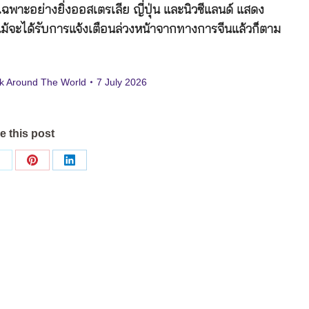
ฉพาะอย่างยิ่งออสเตรเลีย ญี่ปุ่น และนิวซีแลนด์ แสดง
ม้จะได้รับการแจ้งเตือนล่วงหน้าจากทางการจีนแล้วก็ตาม
k Around The World
7 July 2026
e this post
Share
Share
Share
on
on
on
ok
X
Pinterest
LinkedIn