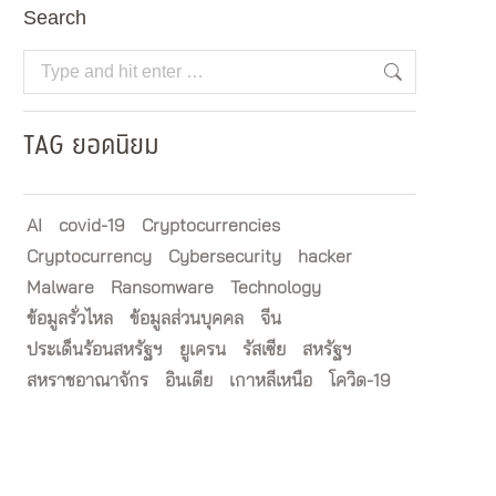
Search
Search:
TAG ยอดนิยม
AI
covid-19
Cryptocurrencies
Cryptocurrency
Cybersecurity
hacker
Malware
Ransomware
Technology
ข้อมูลรั่วไหล
ข้อมูลส่วนบุคคล
จีน
ประเด็นร้อนสหรัฐฯ
ยูเครน
รัสเซีย
สหรัฐฯ
สหราชอาณาจักร
อินเดีย
เกาหลีเหนือ
โควิด-19