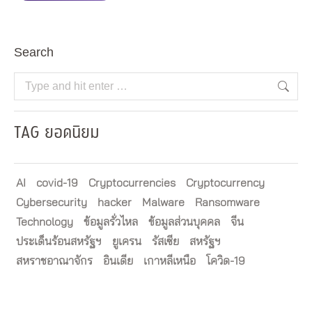
Search
Search:
TAG ยอดนิยม
AI
covid-19
Cryptocurrencies
Cryptocurrency
Cybersecurity
hacker
Malware
Ransomware
Technology
ข้อมูลรั่วไหล
ข้อมูลส่วนบุคคล
จีน
ประเด็นร้อนสหรัฐฯ
ยูเครน
รัสเซีย
สหรัฐฯ
สหราชอาณาจักร
อินเดีย
เกาหลีเหนือ
โควิด-19