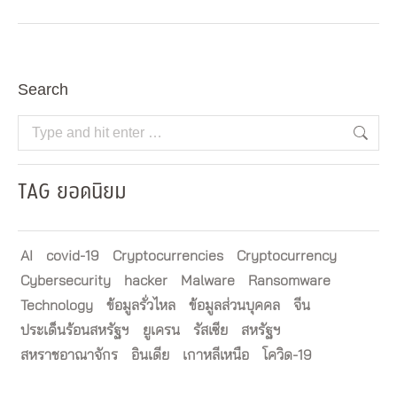
Search
Search:
TAG ยอดนิยม
AI
covid-19
Cryptocurrencies
Cryptocurrency
Cybersecurity
hacker
Malware
Ransomware
Technology
ข้อมูลรั่วไหล
ข้อมูลส่วนบุคคล
จีน
ประเด็นร้อนสหรัฐฯ
ยูเครน
รัสเซีย
สหรัฐฯ
สหราชอาณาจักร
อินเดีย
เกาหลีเหนือ
โควิด-19