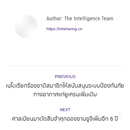
Facebook
X
Pinterest
LinkedIn
Author:
The Intelligence Team
https://intsharing.co
Post
PREVIOUS
navigation
เนโตเรียกร้องชาติสมาชิกให้สนับสนุนระบบป้องกันภัย
Previous
ทางอากาศแก่ยูเครนเพิ่มเติม
post:
NEXT
ศาลเมียนมาตัดสินจำคุกอองซานซูจีเพิ่มอีก 6 ปี
Next
post: