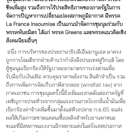
ชีพเพิ่มสูง รวมถึงการไร้ประสิทธิภาพของภาครัฐในการ
จัดการปัญหาการเปลี่ยนแปลงสภาพภูมิอากาศ มีพรรค
La France Insoumise เป็นแกนนำจัดการชุมนุมร่วมกับ
พรรคพันธมิตร ได้แก่ พรรค Greens และพรรคแนวคิดเชิง
สังคมนิยมอื่นๆ
อนึ่ง การบริหารของประธานาธิบดีเอ็มมานูเอล มาครง
ถูกการโจมตีจากฝ่ายค้านว่ากำลังดึงประเทศสู่วิกฤติ โดย
ผู้ชุมนุมเรียกร้องให้รัฐบาลออกมาตรการเร่งด่วนเพื่อ
รับมือกับเงินเฟ้อ ควบคุมราคาพลังงาน สินค้าจำเป็น รวม
ถึงการเพิ่มการจัดเก็บภาษีลาภลอย (windfall tax) จาก
ภาคเอกชน การชุมนุมครั้งนี้ยิ่งเพิ่มแรงกดดันต่อภาครัฐที่
เผชิญการประท้วงจากกลุ่มแรงงานภาคโรงกลั่นน้ำมันเพื่อ
เรียกร้องค่าจ้างเพิ่มขึ้นมาตั้งแต่ห้วงปลาย ก.ย.65 จนส่ง
ผลให้เกิดภาวะขาดแคลนเชื้อเพลิงสำหรับยานพาหนะ
ขณะที่มีสหภาพแรงงานอีกหลายแห่งในฝรั่งเศสประกาศ