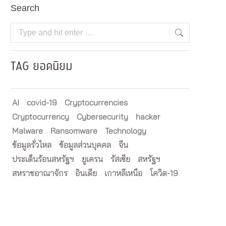
Search
Search:
TAG ยอดนิยม
AI
covid-19
Cryptocurrencies
Cryptocurrency
Cybersecurity
hacker
Malware
Ransomware
Technology
ข้อมูลรั่วไหล
ข้อมูลส่วนบุคคล
จีน
ประเด็นร้อนสหรัฐฯ
ยูเครน
รัสเซีย
สหรัฐฯ
สหราชอาณาจักร
อินเดีย
เกาหลีเหนือ
โควิด-19