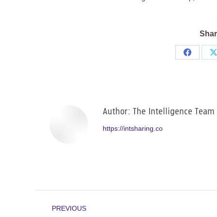
Shar
Share
on
Facebo
Author:
The Intelligence Team
https://intsharing.co
Post
PREVIOUS