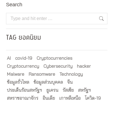
Search
Search:
TAG ยอดนิยม
AI
covid-19
Cryptocurrencies
Cryptocurrency
Cybersecurity
hacker
Malware
Ransomware
Technology
ข้อมูลรั่วไหล
ข้อมูลส่วนบุคคล
จีน
ประเด็นร้อนสหรัฐฯ
ยูเครน
รัสเซีย
สหรัฐฯ
สหราชอาณาจักร
อินเดีย
เกาหลีเหนือ
โควิด-19