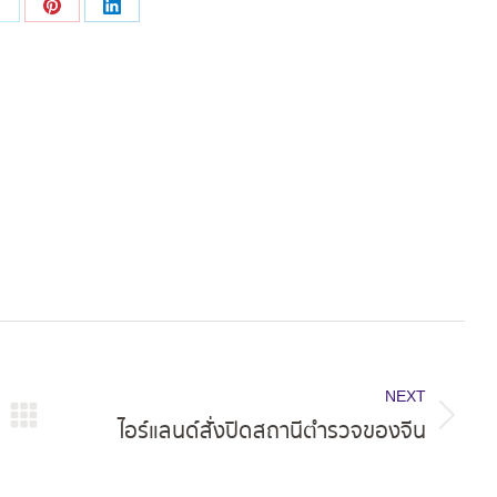
Share
Share
Share
on
on
on
ok
X
Pinterest
LinkedIn
NEXT
ไอร์แลนด์สั่งปิดสถานีตำรวจของจีน
Next
post: