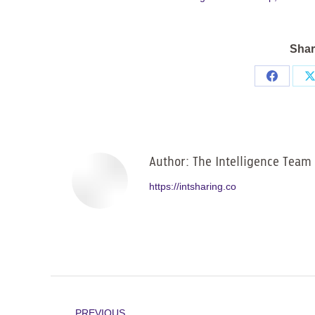
Shar
Share
on
Facebo
Author:
The Intelligence Team
https://intsharing.co
Post
PREVIOUS