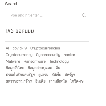
Search
Search:
TAG ยอดนิยม
AI
covid-19
Cryptocurrencies
Cryptocurrency
Cybersecurity
hacker
Malware
Ransomware
Technology
ข้อมูลรั่วไหล
ข้อมูลส่วนบุคคล
จีน
ประเด็นร้อนสหรัฐฯ
ยูเครน
รัสเซีย
สหรัฐฯ
สหราชอาณาจักร
อินเดีย
เกาหลีเหนือ
โควิด-19