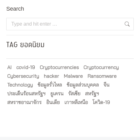
Search
Search:
TAG ยอดนิยม
AI
covid-19
Cryptocurrencies
Cryptocurrency
Cybersecurity
hacker
Malware
Ransomware
Technology
ข้อมูลรั่วไหล
ข้อมูลส่วนบุคคล
จีน
ประเด็นร้อนสหรัฐฯ
ยูเครน
รัสเซีย
สหรัฐฯ
สหราชอาณาจักร
อินเดีย
เกาหลีเหนือ
โควิด-19