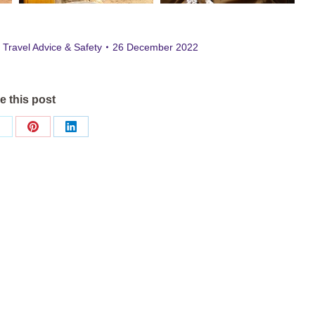
,
Travel Advice & Safety
26 December 2022
e this post
Share
Share
Share
on
on
on
ok
X
Pinterest
LinkedIn