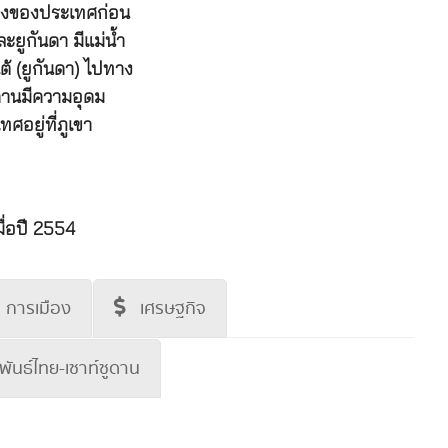
งของประเทศก่อน
ะยูกันดา มีแม่น้ำ
 (ยูกันดา) ไปทาง
ูดานมีความอุดม
ศอยู่ที่ภูเขา
อปี 2554
การเมือง
เศรษฐกิจ
พันธ์ไทย-เซาท์ซูดาน