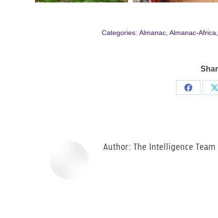
Categories:
Almanac
,
Almanac-Africa
Shar
Share
on
Facebo
Author:
The Intelligence Team