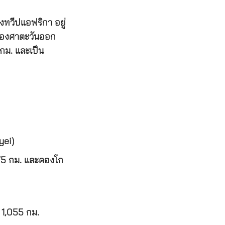
วีปแอฟริกา อยู่
6 องศาตะวันออก
กม. และเป็น
yei)
 กม. และคองโก
1,055 กม.