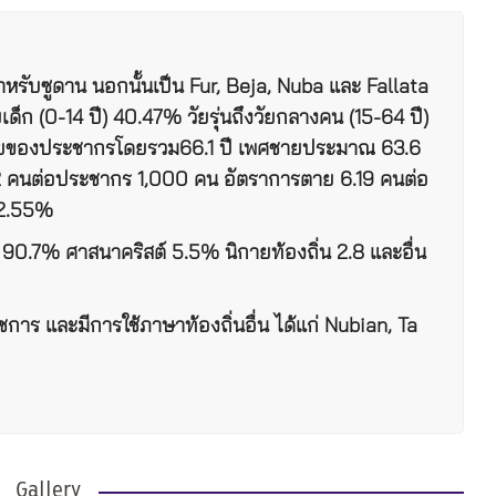
าหรับซูดาน นอกนั้นเป็น
Fur,
Beja, Nuba
และ
Fallata
ยเด็ก
(0-14
ปี
)
40.47
%
วัยรุ่นถึงวัยกลางคน
(15-64
ปี
)
ลี่ยของประชากรโดยรวม
66.1
ปี
เพศชายประมาณ
63.6
2
คน
ต่อประชากร
1,000
คน
อัตราการตาย
6.
19
คนต่อ
2.
55
%
90.7
%
ศาสนา
คร
ิสต์
5.5
%
นิกายท้องถิ่น 2.8
และอื่น
าชการ
และ
มี
การใช้
ภาษาท
้องถิ
่นอื่น ได้แก่
Nubian, Ta
Gallery