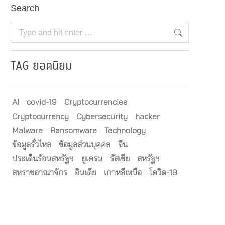
Search
Search:
TAG ยอดนิยม
AI
covid-19
Cryptocurrencies
Cryptocurrency
Cybersecurity
hacker
Malware
Ransomware
Technology
ข้อมูลรั่วไหล
ข้อมูลส่วนบุคคล
จีน
ประเด็นร้อนสหรัฐฯ
ยูเครน
รัสเซีย
สหรัฐฯ
สหราชอาณาจักร
อินเดีย
เกาหลีเหนือ
โควิด-19