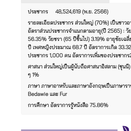
ประชากร
48
,
524
,
619
(
พ
.
ย. 2566
)
รายละเอียดประชากร
ส่วนใหญ่ (70%) เป็นชาวอ
อัตราส่วนประชากรจำแนกตามอายุ
(ปี 256
5
)
:
วั
56.35
%
วัยชรา
(65
ปีขึ้นไป
)
3.19
%
อายุขัยเฉ
ปี
เพศหญิงประมาณ
68.7
ปี
อัตราการเกิด
3
3.3
ประชากร
1,000
คน
อัตราการเพิ่มของประชากร
ศาสนา
​
ส่วนใหญ่เป็นผู้นับถือศาสนา
อิสลาม (ซุนนี)
ๆ 1
%
ภาษา
​
ภาษาอาหรับและภาษาอังกฤษเป็นภาษาร
Bedawie
และ
Fur
การศึกษา
​
อัตราการรู้หนังสือ
75.86
%