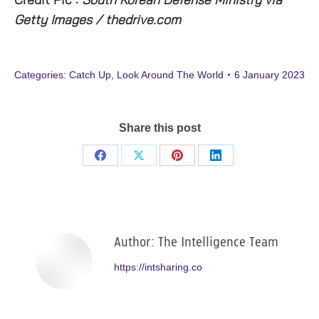
Credit Pic :
South Korean Defense Ministry via
Getty Images / thedrive.com
Categories:
Catch Up
,
Look Around The World
6 January 2023
Share this post
Share
Share
Share
Share
on
on
on
on
Facebook
X
Pinterest
LinkedIn
Author:
The Intelligence Team
https://intsharing.co