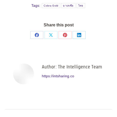
Tags:
Cobra Gold
มาเลเซีย
ไทย
Share this post
Share
Share
Share
Share
on
on
on
on
Facebook
X
Pinterest
LinkedIn
Author:
The Intelligence Team
https://intsharing.co
Post