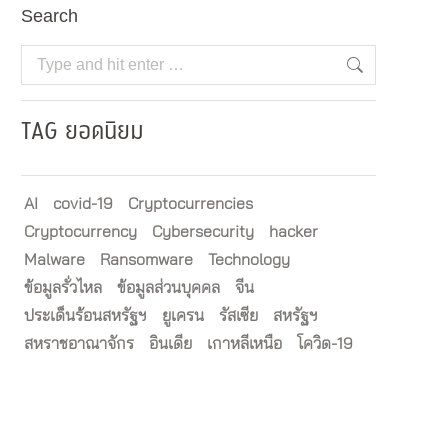
Search
Search:
TAG ยอดนิยม
AI
covid-19
Cryptocurrencies
Cryptocurrency
Cybersecurity
hacker
Malware
Ransomware
Technology
ข้อมูลรั่วไหล
ข้อมูลส่วนบุคคล
จีน
ประเด็นร้อนสหรัฐฯ
ยูเครน
รัสเซีย
สหรัฐฯ
สหราชอาณาจักร
อินเดีย
เกาหลีเหนือ
โควิด-19