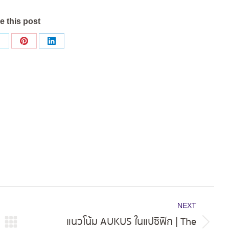
e this post
Share
Share
Share
on
on
on
ok
X
Pinterest
LinkedIn
NEXT
แนวโน้ม AUKUS ในแปซิฟิก | The
Next