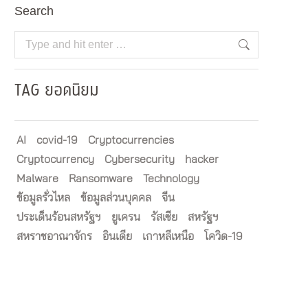
Search
Search:
TAG ยอดนิยม
AI
covid-19
Cryptocurrencies
Cryptocurrency
Cybersecurity
hacker
Malware
Ransomware
Technology
ข้อมูลรั่วไหล
ข้อมูลส่วนบุคคล
จีน
ประเด็นร้อนสหรัฐฯ
ยูเครน
รัสเซีย
สหรัฐฯ
สหราชอาณาจักร
อินเดีย
เกาหลีเหนือ
โควิด-19