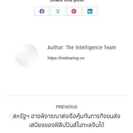
Share
Share
Share
Share
on
on
on
on
Facebook
X
Pinterest
LinkedIn
Author:
The Intelligence Team
https://intsharing.co
Post
PREVIOUS
navigation
สหรัฐฯ อาจพิจารณาส่งเรือคุ้มกันภารกิจขนส่ง
Previous
เสบียงของฟิลิปปินส์ในทะเลจีนใต้
post: