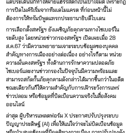
แต่ประเด็นนี้ก็ทำให้ฝ่ายแฮร์ริสตกเป็นเป้าโจมตี เพราะกฎ
การปิดไมค์ริเริ่มจากทีมเดโมแครต ที่ก่อนหน้านี้ไม่
ต้องการให้ทรัมป์พูดแทรกประธานาธิบดีไบเดน
การเลือกตั้งสหรัฐฯ ยังเผชิญภัยคุกคามทางไซเบอร์ใน
ระดับสูง โดยหน่วยข่าวกรองสหรัฐฯ เปิดเผยเมื่อ 28
ส.ค.67 ว่ามีความพยายามเจาะระบบข้อมูลของบุคคล
สำคัญทางการเมืองอย่างต่อเนื่อง อย่างไรก็ตาม หน่วย
ความมั่นคงสหรัฐฯ ทั้งด้านการรักษาความปลอดภัย
ไซเบอร์และงานข่าวกรองในปัจจุบันมีความพร้อมและ
สามารถสกัดกั้นภัยคุกคามดังกล่าวได้มากขึ้นกว่าในอดีต
ขณะเดียวกันก็ให้ความสำคัญกับการเฝ้าระวังการแพร่
ข่าวปลอม หรือข้อมูลที่บิดเบือนความจริงในสื่อสังคม
ออนไลน์
ล่าสุด ผู้บริหารแพลตฟอร์ม X ประกาศปรับปรุงระบบ
ปัญญาประดิษฐ์ (AI) เพื่อให้แน่ใจว่าจะไม่บิดเบือนข้อมูล
หรือนำเสนอข้อมูลที่มีอคติทางการเมือง การปรับปรุงดัง