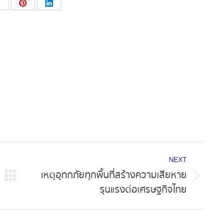
Share
Share
Share
on
on
on
ok
X
Pinterest
LinkedIn
NEXT
เหตุอุทกภัยทุกพื้นที่สร้างความเสียหาย
Next
รุนแรงต่อเศรษฐกิจไทย
post: