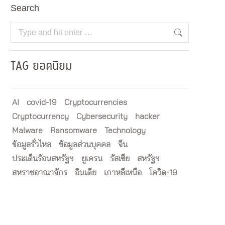
Search
Search:
TAG ยอดนิยม
AI
covid-19
Cryptocurrencies
Cryptocurrency
Cybersecurity
hacker
Malware
Ransomware
Technology
ข้อมูลรั่วไหล
ข้อมูลส่วนบุคคล
จีน
ประเด็นร้อนสหรัฐฯ
ยูเครน
รัสเซีย
สหรัฐฯ
สหราชอาณาจักร
อินเดีย
เกาหลีเหนือ
โควิด-19