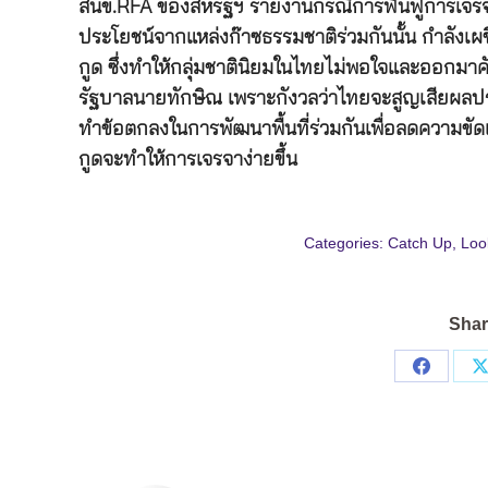
สนข.RFA ของสหรัฐฯ รายงานกรณีการฟื้นฟูการเจรจาพ
ประโยชน์จากแหล่งก๊าซธรรมชาติร่วมกันนั้น กำลังเผช
กูด ซึ่งทำให้กลุ่มชาตินิยมในไทยไม่พอใจและออกมาค
รัฐบาลนายทักษิณ เพราะกังวลว่าไทยจะสูญเสียผลประโ
ทำข้อตกลงในการพัฒนาพื้นที่ร่วมกันเพื่อลดความขัดแย
กูดจะทำให้การเจรจาง่ายขึ้น
Categories:
Catch Up
,
Loo
Shar
Share
on
Facebo