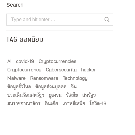
Search
Search:
TAG ยอดนิยม
AI
covid-19
Cryptocurrencies
Cryptocurrency
Cybersecurity
hacker
Malware
Ransomware
Technology
ข้อมูลรั่วไหล
ข้อมูลส่วนบุคคล
จีน
ประเด็นร้อนสหรัฐฯ
ยูเครน
รัสเซีย
สหรัฐฯ
สหราชอาณาจักร
อินเดีย
เกาหลีเหนือ
โควิด-19