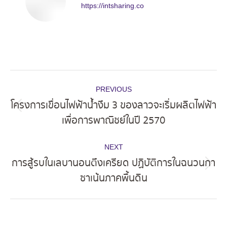
https://intsharing.co
Post
PREVIOUS
navigation
โครงการเขื่อนไฟฟ้าน้ำงึม 3 ของลาวจะเริ่มผลิตไฟฟ้า
Previous
เพื่อการพาณิชย์ในปี 2570
post:
NEXT
การสู้รบในเลบานอนตึงเครียด ปฏิบัติการในฉนวนกา
Next
ซาเน้นภาคพื้นดิน
post: