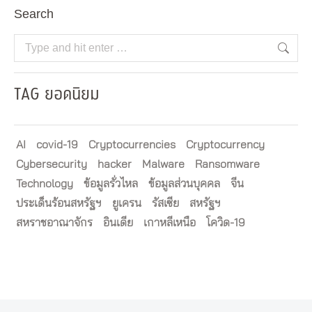
Search
Search:
TAG ยอดนิยม
AI
covid-19
Cryptocurrencies
Cryptocurrency
Cybersecurity
hacker
Malware
Ransomware
Technology
ข้อมูลรั่วไหล
ข้อมูลส่วนบุคคล
จีน
ประเด็นร้อนสหรัฐฯ
ยูเครน
รัสเซีย
สหรัฐฯ
สหราชอาณาจักร
อินเดีย
เกาหลีเหนือ
โควิด-19