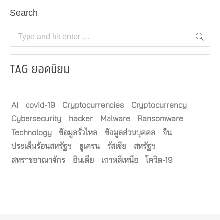
Search
Search:
TAG ยอดนิยม
AI
covid-19
Cryptocurrencies
Cryptocurrency
Cybersecurity
hacker
Malware
Ransomware
Technology
ข้อมูลรั่วไหล
ข้อมูลส่วนบุคคล
จีน
ประเด็นร้อนสหรัฐฯ
ยูเครน
รัสเซีย
สหรัฐฯ
สหราชอาณาจักร
อินเดีย
เกาหลีเหนือ
โควิด-19