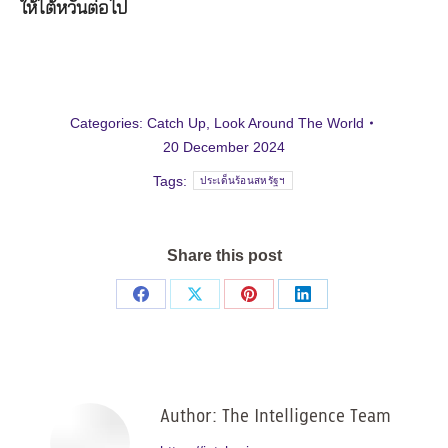
ให้ไต้หวันต่อไป
Categories:
Catch Up
,
Look Around The World
20 December 2024
Tags:
ประเด็นร้อนสหรัฐฯ
Share this post
Share
Share
Share
Share
on
on
on
on
Facebook
X
Pinterest
LinkedIn
Author:
The Intelligence Team