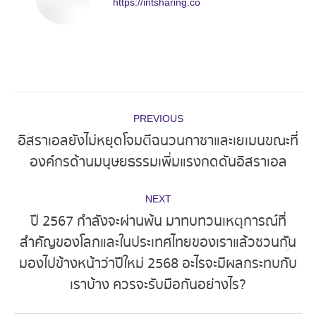
https://intsharing.co
Post
PREVIOUS
navigation
อิสราเอลยังไม่หยุดโจมตีฉนวนกาซาและเยเมนขณะที่
Previous
องค์กรด้านมนุษยธรรมเพิ่มแรงกดดันอิสราเอล
post:
NEXT
ปี 2567 กำลังจะผ่านพ้น มาทบทวนเหตุการณ์ที่
สำคัญของโลกและในประเทศไทยของเราแล้วชวนกัน
Next
มองไปข้างหน้าว่าปีใหม่ 2568 อะไรจะมีผลกระทบกับ
post:
เราบ้าง ควรจะรับมือกันอย่างไร?