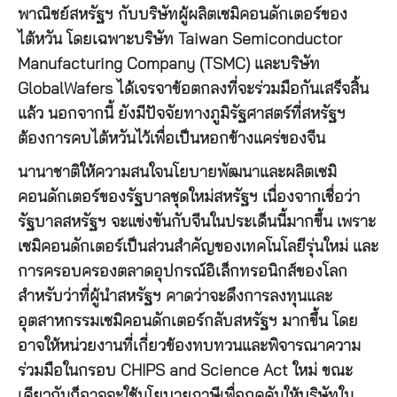
พาณิชย์สหรัฐฯ กับบริษัทผู้ผลิตเซมิคอนดักเตอร์ของ
ไต้หวัน โดยเฉพาะบริษัท Taiwan Semiconductor
Manufacturing Company (TSMC) และบริษัท
GlobalWafers ได้เจรจาข้อตกลงที่จะร่วมมือกันเสร็จสิ้น
แล้ว นอกจากนี้ ยังมีปัจจัยทางภูมิรัฐศาสตร์ที่สหรัฐฯ
ต้องการคบไต้หวันไว้เพื่อเป็นหอกข้างแคร่ของจีน
นานาชาติให้ความสนใจนโยบายพัฒนาและผลิตเซมิ
คอนดักเตอร์ของรัฐบาลชุดใหม่สหรัฐฯ เนื่องจากเชื่อว่า
รัฐบาลสหรัฐฯ จะแข่งขันกับจีนในประเด็นนี้มากขึ้น เพราะ
เซมิคอนดักเตอร์เป็นส่วนสำคัญของเทคโนโลยีรุ่นใหม่ และ
การครอบครองตลาดอุปกรณ์อิเล็กทรอนิกส์ของโลก
สำหรับว่าที่ผู้นำสหรัฐฯ คาดว่าจะดึงการลงทุนและ
อุตสาหกรรมเซมิคอนดักเตอร์กลับสหรัฐฯ มากขึ้น โดย
อาจให้หน่วยงานที่เกี่ยวข้องทบทวนและพิจารณาความ
ร่วมมือในกรอบ CHIPS and Science Act ใหม่ ขณะ
เดียวกันก็อาจจะใช้นโยบายภาษีเพื่อกดดันให้บริษัทใน