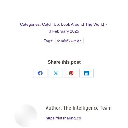
Categories:
Catch Up
,
Look Around The World
3 February 2025
Tags:
ประเด็นร้อนสหรัฐฯ
Share this post
Share
Share
Share
Share
on
on
on
on
Facebook
X
Pinterest
LinkedIn
Author:
The Intelligence Team
https://intsharing.co