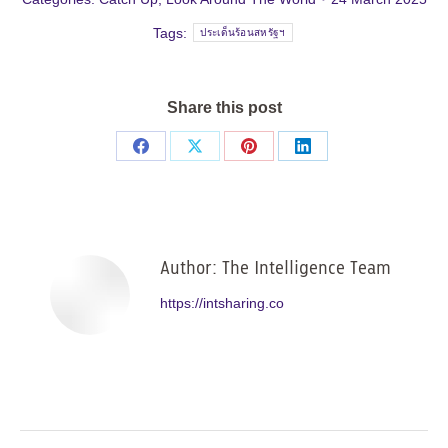
Tags:
ประเด็นร้อนสหรัฐฯ
Share this post
Share
Share
Share
Share
on
on
on
on
Facebook
X
Pinterest
LinkedIn
Author:
The Intelligence Team
https://intsharing.co