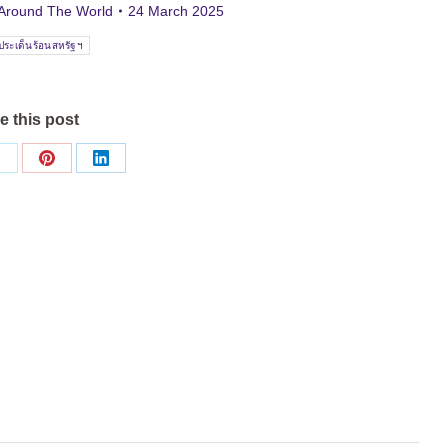
Around The World
24 March 2025
ประเด็นร้อนสหรัฐฯ
e this post
Share
Share
Share
on
on
on
ok
X
Pinterest
LinkedIn