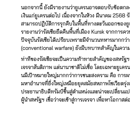
นอกจากนี้ ยังมีรายงานว่ายูเครนอาจตอบรับข้อตกล
เงินแก่ยูเครนต่อไป เนื่องจากในห้วง มีนาคม 2568 ร
สามารถปฏิบัติการรุกคืบในพื้นที่ทางตะวันออกของยู
รายงานว่ารัสเซียยึดคืนพื้นที่เมือง Kursk จากการคว
ปัจจุบันรัสเซียได้เปรียบเพราะมีจำนวนทหารมากกว
(conventional warfare) ยังมีบทบาทสำคัญในความขัด
ท่าทีของรัสเซียจะเป็นความท้าทายสำคัญของสหรัฐฯ แม้
เจรจาสันติภาพ แต่นานาชาติไม่เชื่อ โดยเฉพาะยูเครน
นมีเป้าหมายใหญ่มากกว่าการชนะสงคราม คือ การผนว
มหาอำนาจที่ยิ่งใหญ่เหมือยยุคสมัยสหภาพโซเวียตรุ่งเ
ประธานาธิบดีทรัมป์ขึ้นสู่ตำแหน่งและน่าจะเปลี่ยนแ
ผู้นำสหรัฐฯ เชื่อว่าจะเข้าสู่การเจรจา เพื่อหาโอกา