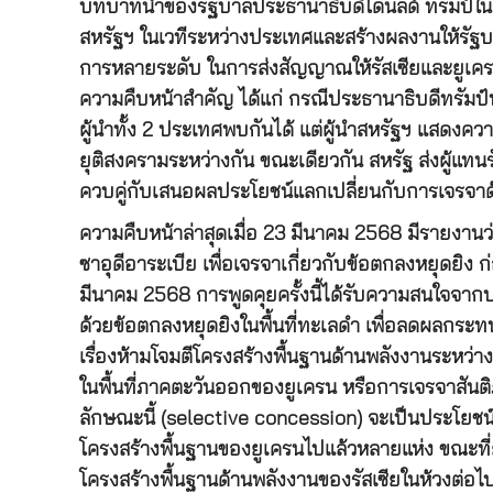
บทบาทนำของรัฐบาลประธานาธิบดีโดนัลด์ ทรัมป์ในการ
สหรัฐฯ ในเวทีระหว่างประเทศและสร้างผลงานให้รัฐบาล
การหลายระดับ ในการส่งสัญญาณให้รัสเซียและยูเครนเ
ความคืบหน้าสำคัญ ได้แก่ กรณีประธานาธิบดีทรัมป์พู
ผู้นำทั้ง 2 ประเทศพบกันได้ แต่ผู้นำสหรัฐฯ แสดงควา
ยุติสงครามระหว่างกัน ขณะเดียวกัน สหรัฐ ส่งผู้แทน
ควบคู่กับเสนอผลประโยชน์แลกเปลี่ยนกับการเจรจาด
ความคืบหน้าล่าสุดเมื่อ 23 มีนาคม 2568 มีรายงานว
ซาอุดีอาระเบีย เพื่อเจรจาเกี่ยวกับข้อตกลงหยุดยิง 
มีนาคม 2568 การพูดคุยครั้งนี้ได้รับความสนใจจ
ด้วยข้อตกลงหยุดยิงในพื้นที่ทะเลดำ เพื่อลดผลกระ
เรื่องห้ามโจมตีโครงสร้างพื้นฐานด้านพลังงานระหว่างก
ในพื้นที่ภาคตะวันออกของยูเครน หรือการเจรจาสันติภ
ลักษณะนี้ (selective concession) จะเป็นประโยชน์ต
โครงสร้างพื้นฐานของยูเครนไปแล้วหลายแห่ง ขณะที
โครงสร้างพื้นฐานด้านพลังงานของรัสเซียในห้วงต่อไ