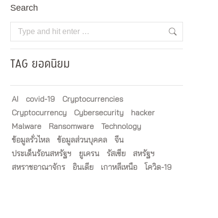
Search
Search:
TAG ยอดนิยม
AI
covid-19
Cryptocurrencies
Cryptocurrency
Cybersecurity
hacker
Malware
Ransomware
Technology
ข้อมูลรั่วไหล
ข้อมูลส่วนบุคคล
จีน
ประเด็นร้อนสหรัฐฯ
ยูเครน
รัสเซีย
สหรัฐฯ
สหราชอาณาจักร
อินเดีย
เกาหลีเหนือ
โควิด-19