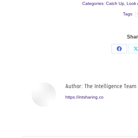
Categories:
Catch Up
,
Look 
Tags:
Shar
Share
on
Facebo
Author:
The Intelligence Team
https://intsharing.co