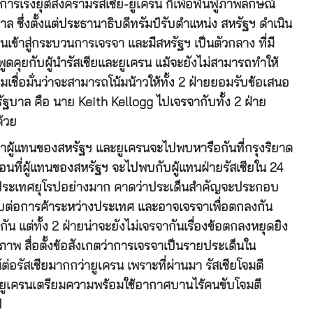
เร่งยุติสงครามรัสเซีย-ยูเครน ก็เพื่อฟื้นฟูภาพลักษณ์
 ซึ่งตั้งแต่ประธานาธิบดีทรัมป์รับตำแหน่ง สหรัฐฯ ดำเนิน
ข้าสู่กระบวนการเจรจา และมีสหรัฐฯ เป็นตัวกลาง ที่มี
ดคุยกับผู้นำรัสเซียและยูเครน แม้จะยังไม่สามารถทำให้
มเชื่อมั่นว่าจะสามารถโน้มน้าวให้ทั้ง 2 ฝ่ายยอมรับข้อเสนอ
รัฐบาล คือ นาย Keith Kellogg ไปเจรจากับทั้ง 2 ฝ่าย
้วย
่าผู้แทนของสหรัฐฯ และยูเครนจะไปพบหารือกันที่กรุงริยาด
ก่อนที่ผู้แทนของสหรัฐฯ จะไปพบกับผู้แทนฝ่ายรัสเซียใน 24
ากประเทศยุโรปอย่างมาก คาดว่าประเด็นสำคัญจะประกอบ
ทบต่อการค้าระหว่างประเทศ และอาจเจรจาเพื่อตกลงกัน
ัน แต่ทั้ง 2 ฝ่ายน่าจะยังไม่เจรจากันเรื่องข้อตกลงหยุดยิง
าพ สื่อตั้งข้อสังเกตว่าการเจรจาเป็นรายประเด็นใน
่อรัสเซียมากกว่ายูเครน เพราะที่ผ่านมา รัสเซียโจมตี
่ยูเครนเตรียมความพร้อมใช้อากาศบานไร้คนขับโจมตี
ป