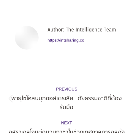
on
on
on
on
Facebook
X
Pinterest
LinkedIn
Author:
The Intelligence Team
https://intsharing.co
Post
PREVIOUS
navigation
พายุไซโคลนบุกออสเตรเลีย : ภัยธรรมชาติที่ต้อง
Previous
รับมือ
post:
NEXT
อิสราเอลโจมตีฉนวนกาซาในช่วงเทศกาลการฉลอง