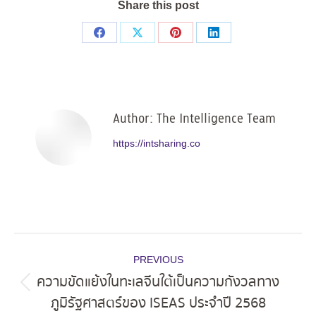
Share this post
Share
Share
Share
Share
on
on
on
on
Facebook
X
Pinterest
LinkedIn
Author:
The Intelligence Team
https://intsharing.co
Post
PREVIOUS
navigation
ความขัดแย้งในทะเลจีนใต้เป็นความกังวลทาง
Previous
ภูมิรัฐศาสตร์ของ ISEAS ประจำปี 2568
post: