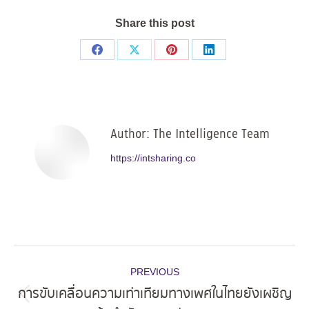
Share this post
Share
Share
Share
Share
on
on
on
on
Facebook
X
Pinterest
LinkedIn
Author:
The Intelligence Team
https://intsharing.co
Post
PREVIOUS
navigation
การขับเคลื่อนความเท่าเทียมทางเพศในไทยยังเผชิญ
Previous