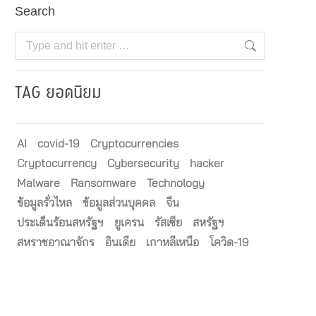
Search
Search:
TAG ยอดนิยม
AI
covid-19
Cryptocurrencies
Cryptocurrency
Cybersecurity
hacker
Malware
Ransomware
Technology
ข้อมูลรั่วไหล
ข้อมูลส่วนบุคคล
จีน
ประเด็นร้อนสหรัฐฯ
ยูเครน
รัสเซีย
สหรัฐฯ
สหราชอาณาจักร
อินเดีย
เกาหลีเหนือ
โควิด-19