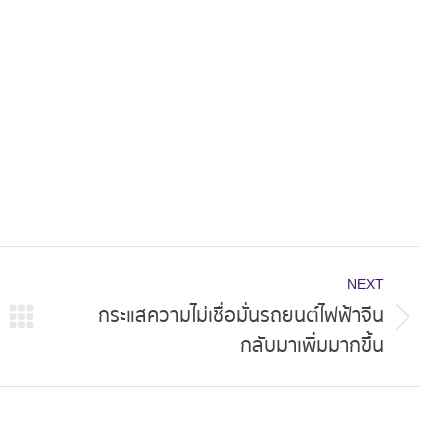
on
on
on
ok
X
Pinterest
LinkedIn
NEXT
กระแสความไม่เชื่อมั่นรถยนต์ไฟฟ้าจีน
Next
กลับมาเพิ่มมากขึ้น
post: