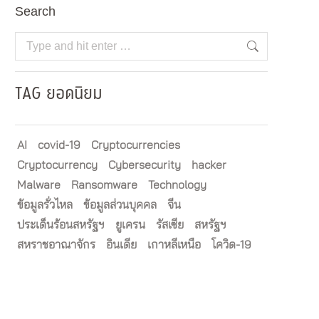
Search
Search:
TAG ยอดนิยม
AI
covid-19
Cryptocurrencies
Cryptocurrency
Cybersecurity
hacker
Malware
Ransomware
Technology
ข้อมูลรั่วไหล
ข้อมูลส่วนบุคคล
จีน
ประเด็นร้อนสหรัฐฯ
ยูเครน
รัสเซีย
สหรัฐฯ
สหราชอาณาจักร
อินเดีย
เกาหลีเหนือ
โควิด-19