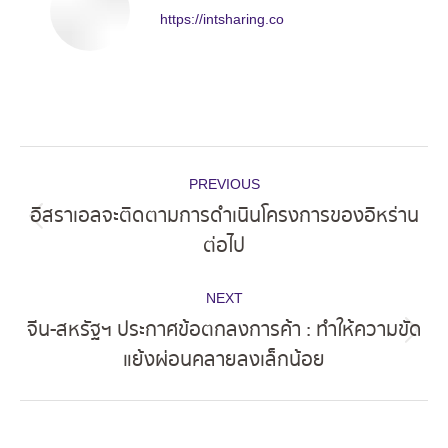
https://intsharing.co
Post
PREVIOUS
navigation
อิสราเอลจะติดตามการดำเนินโครงการของอิหร่าน
Previous
ต่อไป
post:
NEXT
จีน-สหรัฐฯ ประกาศข้อตกลงการค้า : ทำให้ความขัด
Next
แย้งผ่อนคลายลงเล็กน้อย
post: