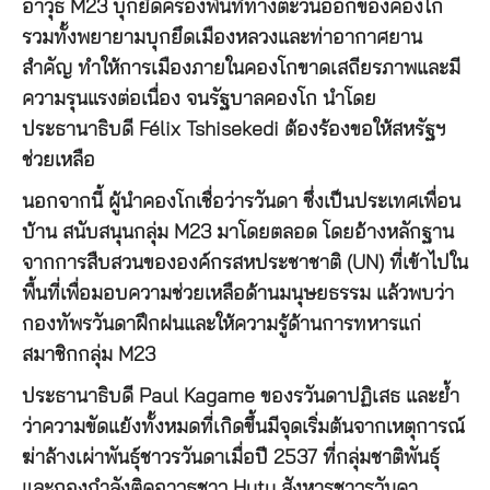
อาวุธ M23 บุกยึดครองพื้นที่ทางตะวันออกของคองโก
รวมทั้งพยายามบุกยึดเมืองหลวงและท่าอากาศยาน
สำคัญ ทำให้การเมืองภายในคองโกขาดเสถียรภาพและมี
ความรุนแรงต่อเนื่อง จนรัฐบาลคองโก นำโดย
ประธานาธิบดี Félix Tshisekedi ต้องร้องขอให้สหรัฐฯ
ช่วยเหลือ
นอกจากนี้ ผู้นำคองโกเชื่อว่ารวันดา ซึ่งเป็นประเทศเพื่อน
บ้าน สนับสนุนกลุ่ม M23 มาโดยตลอด โดยอ้างหลักฐาน
จากการสืบสวนขององค์กรสหประชาชาติ (UN) ที่เข้าไปใน
พื้นที่เพื่อมอบความช่วยเหลือด้านมนุษยธรรม แล้วพบว่า
กองทัพรวันดาฝึกฝนและให้ความรู้ด้านการทหารแก่
สมาชิกกลุ่ม M23
ประธานาธิบดี Paul Kagame ของรวันดาปฏิเสธ และย้ำ
ว่าความขัดแย้งทั้งหมดที่เกิดขึ้นมีจุดเริ่มต้นจากเหตุการณ์
ฆ่าล้างเผ่าพันธุ์ชาวรวันดาเมื่อปี 2537 ที่กลุ่มชาติพันธุ์
และกองกำลังติดอาวุธชาว Hutu สังหารชาวรวันดา