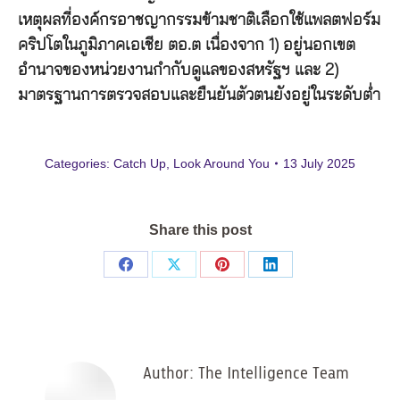
เหตุผลที่องค์กรอาชญากรรมข้ามชาติเลือกใช้แพลตฟอร์ม
คริปโตในภูมิภาคเอเชีย ตอ.ต เนื่องจาก 1) อยู่นอกเขต
อำนาจของหน่วยงานกำกับดูแลของสหรัฐฯ และ 2)
มาตรฐานการตรวจสอบและยืนยันตัวตนยังอยู่ในระดับต่ำ
Categories:
Catch Up
,
Look Around You
13 July 2025
Share this post
Share
Share
Share
Share
on
on
on
on
Facebook
X
Pinterest
LinkedIn
Author:
The Intelligence Team