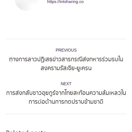
https://intsharing.co
Post
PREVIOUS
navigation
ทางการลาวปฏิเสธข่าวสารกรณีส่งทหารร่วมรบใน
Previous
สงครามรัสเซีย-ยูเครน
post:
NEXT
การส่งกลับชาวอุยกูร์จากไทยสะท้อนความล้มเหลวใน
Next
การต่อต้านการกดปราบข้ามชาติ
post: