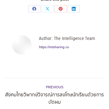
Share
Share
Share
Share
on
on
on
on
Facebook
X
Pinterest
LinkedIn
Author:
The Intelligence Team
https://intsharing.co
Post
PREVIOUS
navigation
สังคมไทยวิพากษ์วิจารณ์การลงโทษนักเรียนด้วยการ
Previous
ตัดผม
post: