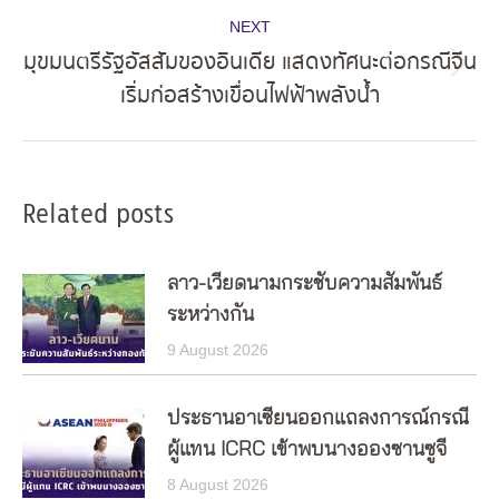
NEXT
มุขมนตรีรัฐอัสสัมของอินเดีย แสดงทัศนะต่อกรณีจีน
Next
เริ่มก่อสร้างเขื่อนไฟฟ้าพลังน้ำ
post:
Related posts
ลาว-เวียดนามกระชับความสัมพันธ์
ระหว่างกัน
9 August 2026
ประธานอาเซียนออกแถลงการณ์กรณี
ผู้แทน ICRC เข้าพบนางอองซานซูจี
8 August 2026