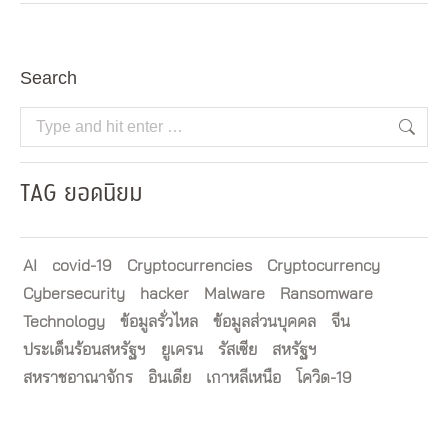
Search
Search:
TAG ยอดนิยม
AI
covid-19
Cryptocurrencies
Cryptocurrency
Cybersecurity
hacker
Malware
Ransomware
Technology
ข้อมูลรั่วไหล
ข้อมูลส่วนบุคคล
จีน
ประเด็นร้อนสหรัฐฯ
ยูเครน
รัสเซีย
สหรัฐฯ
สหราชอาณาจักร
อินเดีย
เกาหลีเหนือ
โควิด-19