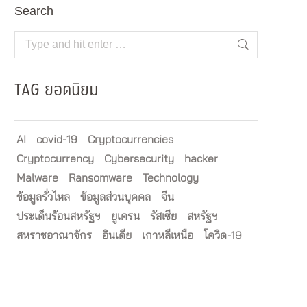
Search
Search:
TAG ยอดนิยม
AI
covid-19
Cryptocurrencies
Cryptocurrency
Cybersecurity
hacker
Malware
Ransomware
Technology
ข้อมูลรั่วไหล
ข้อมูลส่วนบุคคล
จีน
ประเด็นร้อนสหรัฐฯ
ยูเครน
รัสเซีย
สหรัฐฯ
สหราชอาณาจักร
อินเดีย
เกาหลีเหนือ
โควิด-19