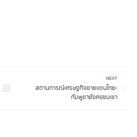
ok
X
Pinterest
LinkedIn
NEXT
สถานการณ์เศรษฐกิจชายแดนไทย-
Next
กัมพูชายังคงซบเซา
post: