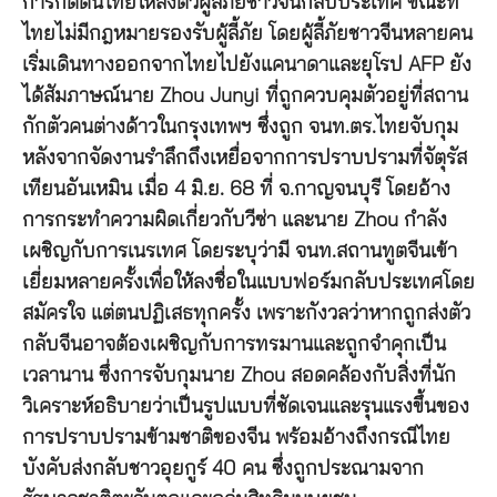
การกดดันไทยให้ส่งตัวผู้ลี้ภัยชาวจีนกลับประเทศ ขณะที่
ไทยไม่มีกฎหมายรองรับผู้ลี้ภัย โดยผู้ลี้ภัยชาวจีนหลายคน
เริ่มเดินทางออกจากไทยไปยังแคนาดาและยุโรป AFP ยัง
ได้สัมภาษณ์นาย Zhou Junyi ที่ถูกควบคุมตัวอยู่ที่สถาน
กักตัวคนต่างด้าวในกรุงเทพฯ ซึ่งถูก จนท.ตร.ไทยจับกุม
หลังจากจัดงานรำลึกถึงเหยื่อจากการปราบปรามที่จัตุรัส
เทียนอันเหมิน เมื่อ 4 มิ.ย. 68 ที่ จ.กาญจนบุรี โดยอ้าง
การกระทำความผิดเกี่ยวกับวีซ่า และนาย Zhou กำลัง
เผชิญกับการเนรเทศ โดยระบุว่ามี จนท.สถานทูตจีนเข้า
เยี่ยมหลายครั้งเพื่อให้ลงชื่อในแบบฟอร์มกลับประเทศโดย
สมัครใจ แต่ตนปฏิเสธทุกครั้ง เพราะกังวลว่าหากถูกส่งตัว
กลับจีนอาจต้องเผชิญกับการทรมานและถูกจำคุกเป็น
เวลานาน ซึ่งการจับกุมนาย Zhou สอดคล้องกับสิ่งที่นัก
วิเคราะห์อธิบายว่าเป็นรูปแบบที่ชัดเจนและรุนแรงขึ้นของ
การปราบปรามข้ามชาติของจีน พร้อมอ้างถึงกรณีไทย
บังคับส่งกลับชาวอุยกูร์ 40 คน ซึ่งถูกประณามจาก