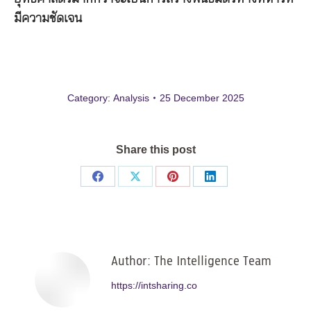
มีความชัดเจน
Category:
Analysis
25 December 2025
Share this post
Share
Share
Share
Share
on
on
on
on
Facebook
X
Pinterest
LinkedIn
Author:
The Intelligence Team
https://intsharing.co