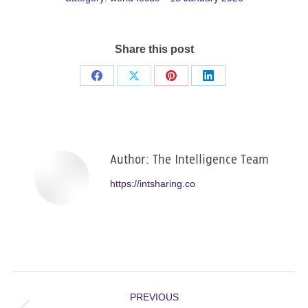
Share this post
Share
Share
Share
Share
on
on
on
on
Facebook
X
Pinterest
LinkedIn
Author:
The Intelligence Team
https://intsharing.co
Post
PREVIOUS