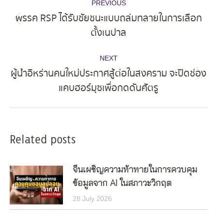
PREVIOUS
navigation
พรรค RSP ได้รับชัยชนะแบบถล่มทลายในการเลือก
Previous
ตั้งเนปาล
post:
NEXT
ผู้นำอิหร่านคนใหม่ประกาศสู้ต่อในสงคราม จะปิดช่อง
Next
แคบฮอร์มุซเพื่อกดดันศัตรู
post:
Related posts
จีนเผชิญความท้าทายในการควบคุม
ข้อมูลจาก AI ในสภาวะวิกฤต
28 July 2026