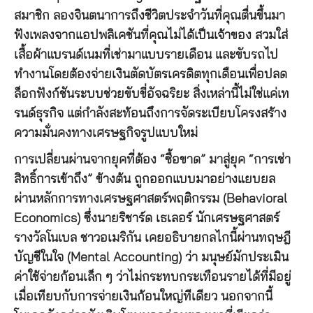
สมาชิก ลองจินตนาการถึงชีวิตประจำวันที่คุณตื่นขึ้นมา
ฟังเพลงจากแอปพลิเคชันที่คุณไม่ได้เป็นเจ้าของ สวมใส่
เสื้อผ้าแบรนด์เนมที่เช่ามาแบบรายเดือน และขับรถไป
ทำงานโดยต้องจ่ายเงินตัดบัตรเครดิตทุกเดือนเพื่อปลด
ล็อกฟังก์ชันระบบช่วยขับขี่อัจฉริยะ สิ่งเหล่านี้ไม่ใช่แค่เท
รนด์ธุรกิจ แต่กำลังสะท้อนถึงการจัดระเบียบโครงสร้าง
ความมั่นคงทางเศรษฐกิจรูปแบบใหม่
การเปลี่ยนผ่านจากยุคที่ต้อง “ซื้อขาด” มาสู่ยุค “การเช่า
สิทธิ์การเข้าถึง” ข้างต้น ถูกออกแบบมาอย่างแยบยล
ผ่านหลักการทางเศรษฐศาสตร์พฤติกรรม (Behavioral
Economics) ซึ่งนายริชาร์ด เธเลอร์ นักเศรษฐศาสตร์
รางวัลโนเบล ชาวอเมริกัน เคยอธิบายกลไกนี้ผ่านทฤษฎี
บัญชีในใจ (Mental Accounting) ว่า มนุษย์มักประเมิน
ค่าใช้จ่ายก้อนเล็ก ๆ ว่าไม่กระทบกระเทือนรายได้ที่มีอยู่
เมื่อเทียบกับการจ่ายเงินก้อนใหญ่ทีเดียว นอกจากนี้