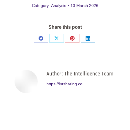
Category:
Analysis
13 March 2026
Share this post
Share
Share
Share
Share
on
on
on
on
Facebook
X
Pinterest
LinkedIn
Author:
The Intelligence Team
https://intsharing.co
Post