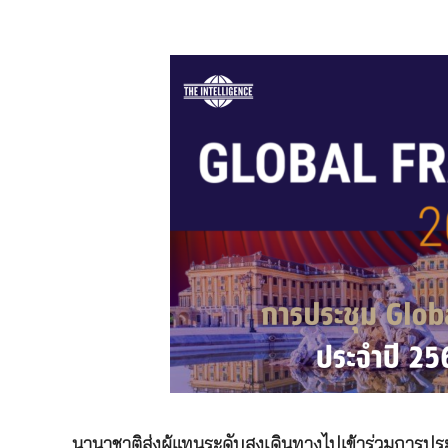
นานาชาติส่งผู้แทนระดับสูงเดินทางไปเข้าร่วมการป