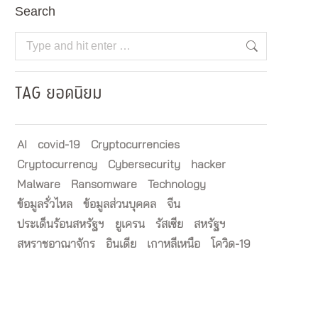
Search
Search:
TAG ยอดนิยม
AI
covid-19
Cryptocurrencies
Cryptocurrency
Cybersecurity
hacker
Malware
Ransomware
Technology
ข้อมูลรั่วไหล
ข้อมูลส่วนบุคคล
จีน
ประเด็นร้อนสหรัฐฯ
ยูเครน
รัสเซีย
สหรัฐฯ
สหราชอาณาจักร
อินเดีย
เกาหลีเหนือ
โควิด-19