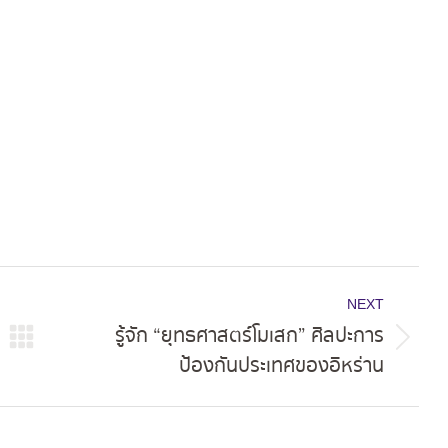
on
on
on
ok
X
Pinterest
LinkedIn
NEXT
รู้จัก “ยุทธศาสตร์โมเสก” ศิลปะการ
Next
ป้องกันประเทศของอิหร่าน
post: