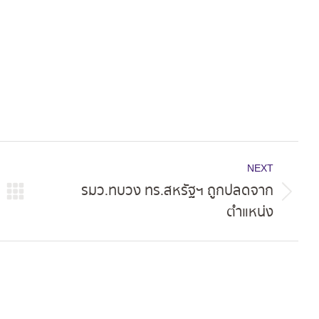
NEXT
รมว.ทบวง ทร.สหรัฐฯ ถูกปลดจาก
Next
ตำแหน่ง
post: