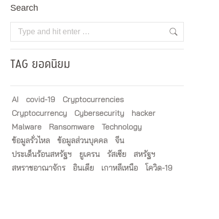
Search
Search:
TAG ยอดนิยม
AI
covid-19
Cryptocurrencies
Cryptocurrency
Cybersecurity
hacker
Malware
Ransomware
Technology
ข้อมูลรั่วไหล
ข้อมูลส่วนบุคคล
จีน
ประเด็นร้อนสหรัฐฯ
ยูเครน
รัสเซีย
สหรัฐฯ
สหราชอาณาจักร
อินเดีย
เกาหลีเหนือ
โควิด-19